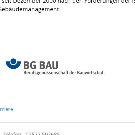
n seit Dezember 2000 nach den Forderungen der I
ch Gebäudemanagement
rriere
Telefon:
03522 502685